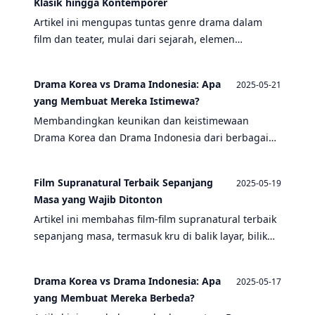
Klasik hingga Kontemporer
Artikel ini mengupas tuntas genre drama dalam
film dan teater, mulai dari sejarah, elemen
pembentuk, hingga perkembangan terkini.
Temukan bagaimana kru, bilik panggung, dan efek
Drama Korea vs Drama Indonesia: Apa
2025-05-21
suara membentuk cerita yang memikat.
yang Membuat Mereka Istimewa?
Membandingkan keunikan dan keistimewaan
Drama Korea dan Drama Indonesia dari berbagai
aspek produksi seperti kru, bilik panggung, hingga
efek suara.
Film Supranatural Terbaik Sepanjang
2025-05-19
Masa yang Wajib Ditonton
Artikel ini membahas film-film supranatural terbaik
sepanjang masa, termasuk kru di balik layar, bilik
panggung, alur cerita, lokasi syuting, dan efek
suara yang memukau.
Drama Korea vs Drama Indonesia: Apa
2025-05-17
yang Membuat Mereka Berbeda?