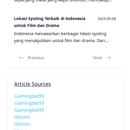
berbagai aspek produksi seperti kru, bilik
panggung, hingga efek suara.
Lokasi Syuting Terbaik di Indonesia
2025-05-09
untuk Film dan Drama
Indonesia menawarkan berbagai lokasi syuting
yang menakjubkan untuk film dan drama. Dari
pantai yang indah hingga hutan yang misterius,
temukan tempat terbaik untuk proyek Anda.
Previous
Next
Article Sources
Gamingbet99
Gamingbet99
Gamingbet99
Hbtoto
Hbtoto