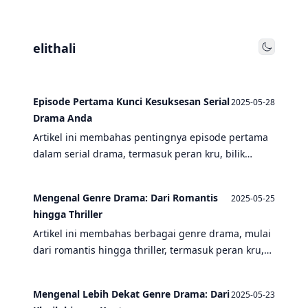
elithali
Toggle
Episode Pertama Kunci Kesuksesan Serial
2025-05-28
Drama Anda
Artikel ini membahas pentingnya episode pertama
dalam serial drama, termasuk peran kru, bilik
panggung, penentuan alur cerita, dan lokasi
syuting untuk menciptakan kesan pertama yang
Mengenal Genre Drama: Dari Romantis
2025-05-25
memikat.
hingga Thriller
Artikel ini membahas berbagai genre drama, mulai
dari romantis hingga thriller, termasuk peran kru,
bilik panggung, penentuan alur cerita, dan banyak
lagi.
Mengenal Lebih Dekat Genre Drama: Dari
2025-05-23