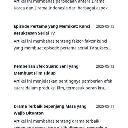
Artikel ini membahas perbedaan antara Drama
Korea dan Drama Indonesia dari berbagai aspek
seperti kru, bilik panggung, penentuan alur cerita,
dan banyak lagi.
Episode Pertama yang Memikat: Kunci
2025-05-15
Kesuksesan Serial TV
Artikel ini membahas tentang faktor-faktor kunci
yang membuat episode pertama serial TV sukses
memikat penonton, termasuk peran kru, lokasi
syuting, dan efek suara.
Pemberian Efek Suara: Seni yang
2025-05-13
Membuat Film Hidup
Artikel ini menjelaskan pentingnya pemberian efek
suara dalam produksi film, termasuk peran kru,
lokasi syuting, dan bagaimana efek suara dapat
menghidupkan alur cerita.
Drama Terbaik Sepanjang Masa yang
2025-05-11
Wajib Ditonton
Artikel ini membahas tentang drama terbaik
sepanjang masa yang wajib ditonton, mencakup