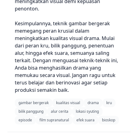
meningkatkan visual demi kepuasan
penonton.
Kesimpulannya, teknik gambar bergerak
memegang peran krusial dalam
meningkatkan kualitas visual drama. Mulai
dari peran kru, bilik panggung, penentuan
alur, hingga efek suara, semuanya saling
terkait. Dengan menguasai teknik-teknik ini,
Anda bisa menghasilkan drama yang
memukau secara visual. Jangan ragu untuk
terus belajar dan berinovasi agar setiap
produksi semakin baik.
gambar bergerak
kualitas visual
drama
kru
bilik panggung
alur cerita
lokasi syuting
episode
film supranatural
efek suara
bioskop