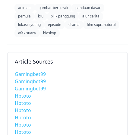
animasi
gambar bergerak
panduan dasar
pemula
kru
bilik panggung
alur cerita
lokasi syuting
episode
drama
film supranatural
efek suara
bioskop
Article Sources
Gamingbet99
Gamingbet99
Gamingbet99
Hbtoto
Hbtoto
Hbtoto
Hbtoto
Hbtoto
Hbtoto