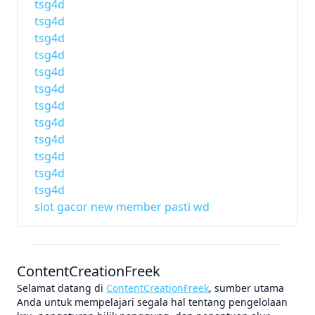
tsg4d
tsg4d
tsg4d
tsg4d
tsg4d
tsg4d
tsg4d
tsg4d
tsg4d
tsg4d
tsg4d
tsg4d
slot gacor new member pasti wd
ContentCreationFreek
Selamat datang di
ContentCreationFreek
, sumber utama
Anda untuk mempelajari segala hal tentang pengelolaan