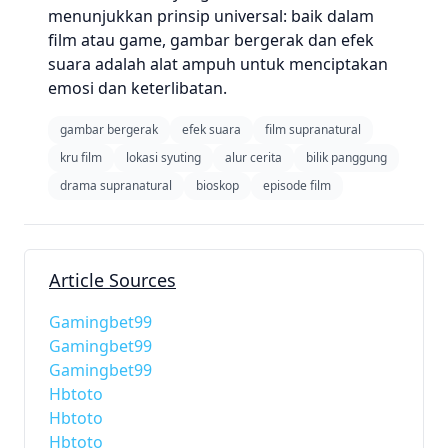
menunjukkan prinsip universal: baik dalam
film atau game, gambar bergerak dan efek
suara adalah alat ampuh untuk menciptakan
emosi dan keterlibatan.
gambar bergerak
efek suara
film supranatural
kru film
lokasi syuting
alur cerita
bilik panggung
drama supranatural
bioskop
episode film
Article Sources
Gamingbet99
Gamingbet99
Gamingbet99
Hbtoto
Hbtoto
Hbtoto