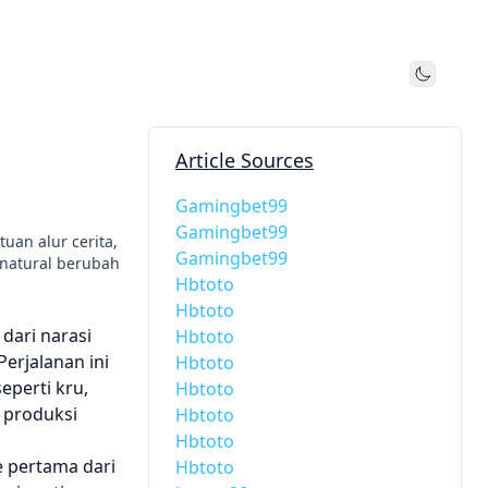
Toggle
Article Sources
Gamingbet99
Gamingbet99
uan alur cerita,
Gamingbet99
anatural berubah
Hbtoto
Hbtoto
dari narasi
Hbtoto
rjalanan ini
Hbtoto
eperti kru,
Hbtoto
 produksi
Hbtoto
Hbtoto
e pertama dari
Hbtoto