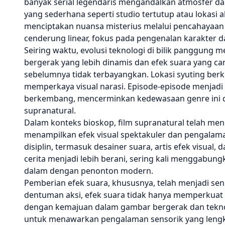
banyak serial legendaris mengandalkan atmosfer dan
yang sederhana seperti studio tertutup atau lokasi a
menciptakan nuansa misterius melalui pencahayaan k
cenderung linear, fokus pada pengenalan karakter d
Seiring waktu, evolusi teknologi di bilik panggung
bergerak yang lebih dinamis dan efek suara yang 
sebelumnya tidak terbayangkan. Lokasi syuting berk
memperkaya visual narasi. Episode-episode menjadi l
berkembang, mencerminkan kedewasaan genre ini d
supranatural.
Dalam konteks bioskop, film supranatural telah men
menampilkan efek visual spektakuler dan pengalaman
disiplin, termasuk desainer suara, artis efek visual,
cerita menjadi lebih berani, sering kali menggabun
dalam dengan penonton modern.
Pemberian efek suara, khususnya, telah menjadi seni
dentuman aksi, efek suara tidak hanya memperkuat
dengan kemajuan dalam gambar bergerak dan teknolo
untuk menawarkan pengalaman sensorik yang lengka