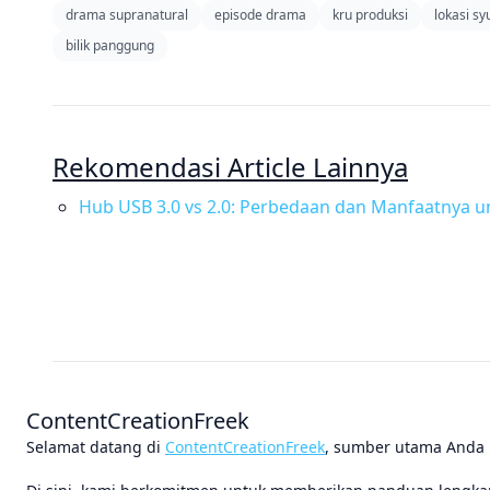
drama supranatural
episode drama
kru produksi
lokasi sy
bilik panggung
Rekomendasi Article Lainnya
Hub USB 3.0 vs 2.0: Perbedaan dan Manfaatnya u
ContentCreationFreek
Selamat datang di
ContentCreationFreek
, sumber utama Anda u