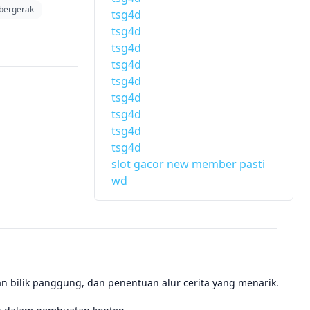
bergerak
tsg4d
tsg4d
tsg4d
tsg4d
tsg4d
tsg4d
tsg4d
tsg4d
tsg4d
slot gacor new member pasti
wd
n bilik panggung, dan penentuan alur cerita yang menarik.