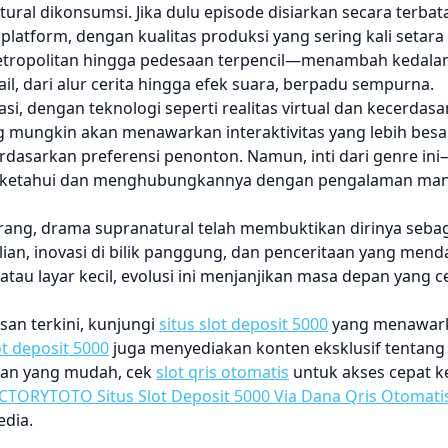
ral dikonsumsi. Jika dulu episode disiarkan secara terbatas 
latform, dengan kualitas produksi yang sering kali setara
etropolitan hingga pedesaan terpencil—menambah kedalam
l, dari alur cerita hingga efek suara, berpadu sempurna.
si, dengan teknologi seperti realitas virtual dan kecerdas
mungkin akan menawarkan interaktivitas yang lebih besa
erdasarkan preferensi penonton. Namun, inti dari genre in
diketahui dan menghubungkannya dengan pengalaman ma
rang, drama supranatural telah membuktikan dirinya seba
lian, inovasi di bilik panggung, dan penceritaan yang menda
atau layar kecil, evolusi ini menjanjikan masa depan yang 
san terkini, kunjungi
situs slot deposit 5000
yang menawar
ot deposit 5000
juga menyediakan konten eksklusif tentang 
aran yang mudah, cek
slot qris otomatis
untuk akses cepat k
CTORYTOTO Situs Slot Deposit 5000 Via Dana Qris Otomati
edia.