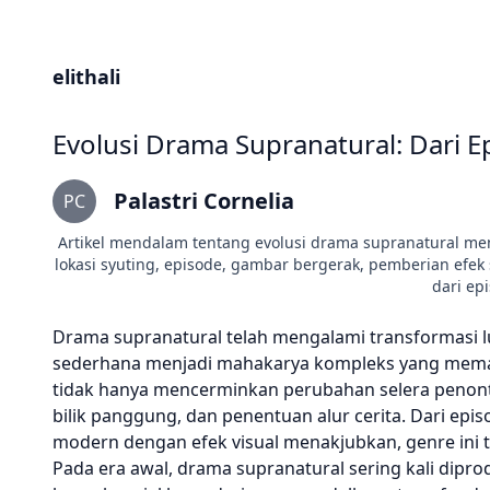
elithali
Evolusi Drama Supranatural: Dari 
Palastri Cornelia
PC
Artikel mendalam tentang evolusi drama supranatural men
lokasi syuting, episode, gambar bergerak, pemberian efe
dari ep
Drama supranatural telah mengalami transformasi lua
sederhana menjadi mahakarya kompleks yang memad
tidak hanya mencerminkan perubahan selera penonto
bilik panggung, dan penentuan alur cerita. Dari ep
modern dengan efek visual menakjubkan, genre ini t
Pada era awal, drama supranatural sering kali dipr