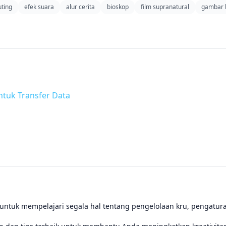
uting
efek suara
alur cerita
bioskop
film supranatural
gambar 
ntuk Transfer Data
ntuk mempelajari segala hal tentang pengelolaan kru, pengatura