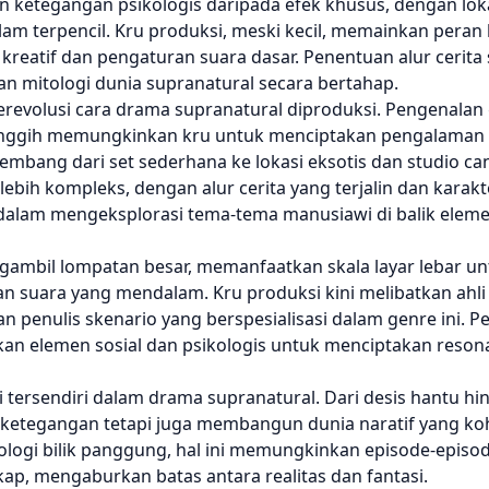
 ketegangan psikologis daripada efek khusus, dengan loka
lam terpencil. Kru produksi, meski kecil, memainkan peran 
reatif dan pengaturan suara dasar. Penentuan alur cerita s
an mitologi dunia supranatural secara bertahap.
 merevolusi cara drama supranatural diproduksi. Pengenala
canggih memungkinkan kru untuk menciptakan pengalaman 
embang dari set sederhana ke lokasi eksotis dan studio ca
ebih kompleks, dengan alur cerita yang terjalin dan karak
alam mengeksplorasi tema-tema manusiawi di balik elem
gambil lompatan besar, memanfaatkan skala layar lebar un
 suara yang mendalam. Kru produksi kini melibatkan ahli 
 dan penulis skenario yang berspesialisasi dalam genre ini. 
gkan elemen sosial dan psikologis untuk menciptakan resona
 tersendiri dalam drama supranatural. Dari desis hantu hi
 ketegangan tetapi juga membangun dunia naratif yang ko
gi bilik panggung, hal ini memungkinkan episode-episode
p, mengaburkan batas antara realitas dan fantasi.