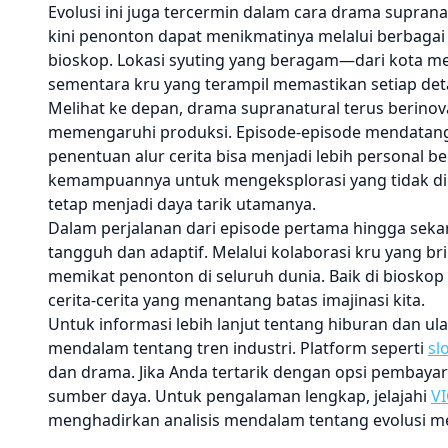
Evolusi ini juga tercermin dalam cara drama supranatu
kini penonton dapat menikmatinya melalui berbagai p
bioskop. Lokasi syuting yang beragam—dari kota m
sementara kru yang terampil memastikan setiap detai
Melihat ke depan, drama supranatural terus berinova
memengaruhi produksi. Episode-episode mendatang 
penentuan alur cerita bisa menjadi lebih personal b
kemampuannya untuk mengeksplorasi yang tidak 
tetap menjadi daya tarik utamanya.
Dalam perjalanan dari episode pertama hingga seka
tangguh dan adaptif. Melalui kolaborasi kru yang bri
memikat penonton di seluruh dunia. Baik di bioskop 
cerita-cerita yang menantang batas imajinasi kita.
Untuk informasi lebih lanjut tentang hiburan dan ula
mendalam tentang tren industri. Platform seperti
sl
dan drama. Jika Anda tertarik dengan opsi pembay
sumber daya. Untuk pengalaman lengkap, jelajahi
VI
menghadirkan analisis mendalam tentang evolusi m