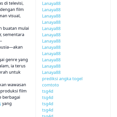
di televisi,
Lanaya88
 dengan film
Lanaya88
an visual,
Lanaya88
Lanaya88
an buatan mulai
Lanaya88
r, sementara
Lanaya88
i—
Lanaya88
nusia—akan
Lanaya88
Lanaya88
gai genre yang
Lanaya88
lam, ia terus
Lanaya88
cerah untuk
Lanaya88
prediksi angka togel
kan wawasan
comtoto
produksi film
tsg4d
e berbagai
tsg4d
s
yang
tsg4d
tsg4d
tsg4d