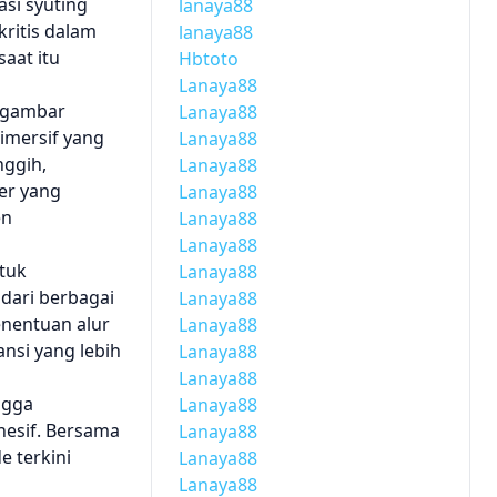
si syuting
lanaya88
kritis dalam
lanaya88
aat itu
Hbtoto
Lanaya88
n gambar
Lanaya88
imersif yang
Lanaya88
nggih,
Lanaya88
ter yang
Lanaya88
en
Lanaya88
Lanaya88
tuk
Lanaya88
dari berbagai
Lanaya88
Penentuan alur
Lanaya88
nsi yang lebih
Lanaya88
Lanaya88
ngga
Lanaya88
hesif. Bersama
Lanaya88
 terkini
Lanaya88
Lanaya88