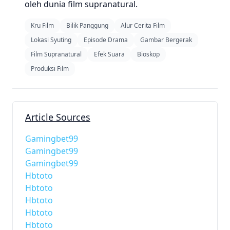
oleh dunia film supranatural.
Kru Film
Bilik Panggung
Alur Cerita Film
Lokasi Syuting
Episode Drama
Gambar Bergerak
Film Supranatural
Efek Suara
Bioskop
Produksi Film
Article Sources
Gamingbet99
Gamingbet99
Gamingbet99
Hbtoto
Hbtoto
Hbtoto
Hbtoto
Hbtoto