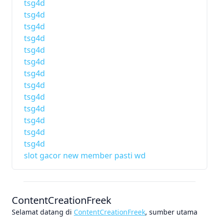
tsg4d
tsg4d
tsg4d
tsg4d
tsg4d
tsg4d
tsg4d
tsg4d
tsg4d
tsg4d
tsg4d
tsg4d
tsg4d
slot gacor new member pasti wd
ContentCreationFreek
Selamat datang di
ContentCreationFreek
, sumber utama